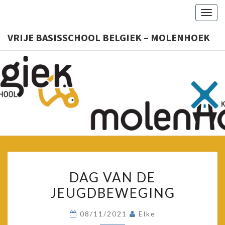
Togg
navig
VRIJE BASISSCHOOL BELGIEK – MOLENHOEK
VRIJ
Kleuter
– Lager
BASISSC
BELGIE
MOLENH
DAG
DAG VAN DE
VAN
JEUGDBEWEGING
DE
JEUGDBEWEGING
08/11/2021
Elke