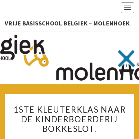
Togg
navig
VRIJE BASISSCHOOL BELGIEK – MOLENHOEK
VRIJ
Kleuter
– Lager
BASISSC
BELGIE
MOLENH
1STE
1STE KLEUTERKLAS NAAR
KLEUTERKLAS
DE KINDERBOERDERIJ
NAAR
BOKKESLOT.
DE
KINDERBOERDERIJ