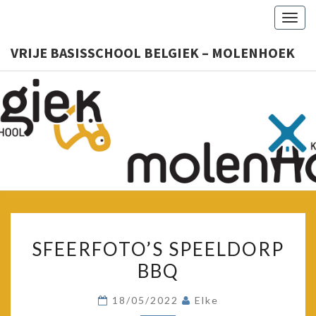
Togg
navig
VRIJE BASISSCHOOL BELGIEK – MOLENHOEK
VRIJ
Kleuter
– Lager
BASISSC
BELGIE
MOLENH
SFEERFOTO’S
SFEERFOTO’S SPEELDORP
SPEELDORP
BBQ
BBQ
18/05/2022
Elke