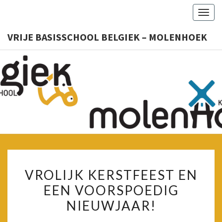
Togg
navig
VRIJE BASISSCHOOL BELGIEK – MOLENHOEK
VRIJ
Kleuter
– Lager
BASISSC
BELGIE
MOLENH
VROLIJK
VROLIJK KERSTFEEST EN
KERSTFEEST
EEN VOORSPOEDIG
EN
NIEUWJAAR!
EEN
VOORSPOEDIG