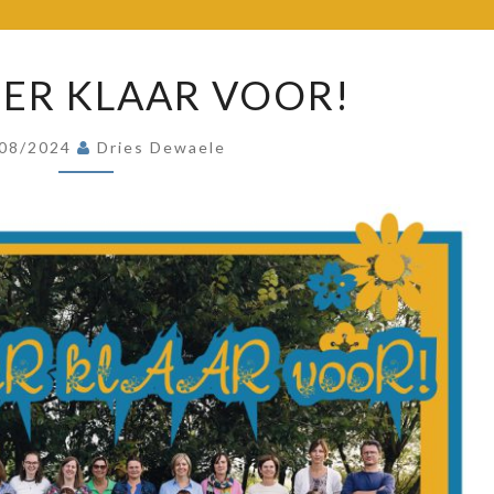
BEL
MOL
WE
 ER KLAAR VOOR!
ZIJN
ER
/08/2024
Dries Dewaele
KLAAR
VOOR!