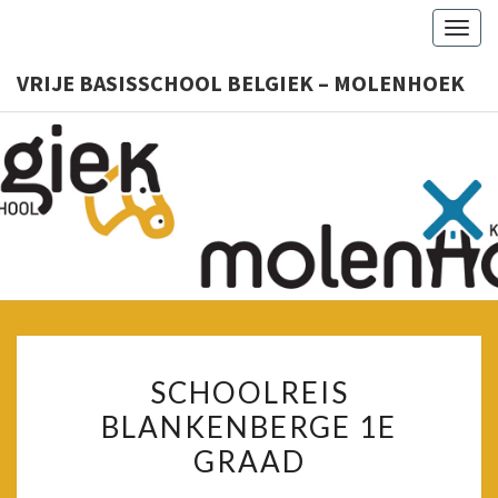
Togg
navig
VRIJE BASISSCHOOL BELGIEK – MOLENHOEK
VRIJ
Kleuter
– Lager
BASISSC
BELGIE
MOLENH
SCHOOLREIS
SCHOOLREIS
BLANKENBERGE
BLANKENBERGE 1E
1E
GRAAD
GRAAD